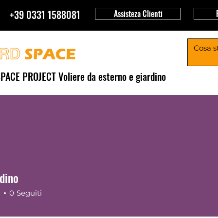
+39 0331 1588081
Assisteza Clienti
PACE PROJECT Voliere da esterno e giardino
Chi siamo
Project 360
oliera Pappagalli ARON
Strutture Animali da Cortile
dino
r
0
Seguiti