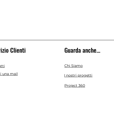
izio Clienti
Guarda anche...
Chi Siamo
tti
ci una mail
I nostri progetti
Project 360