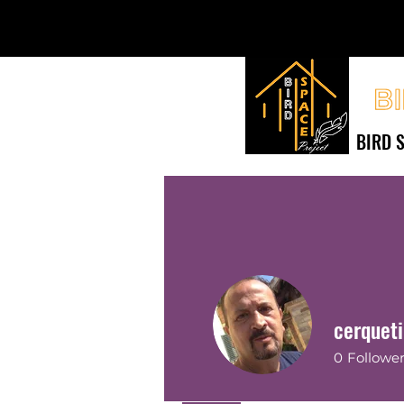
BIRD S
Tutte le Voliere
V
cerqueti
0
Followe