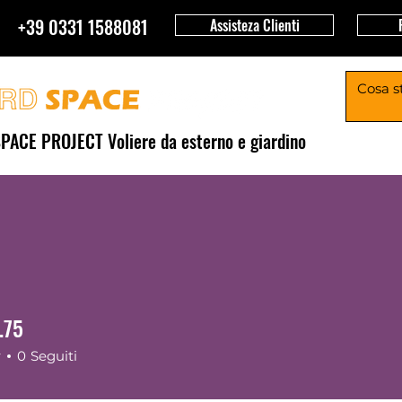
+39 0331 1588081
Assisteza Clienti
PACE PROJECT Voliere da esterno e giardino
Chi siamo
Project 360
oliera Pappagalli ARON
Strutture Animali da Cortile
.75
75
r
0
Seguiti