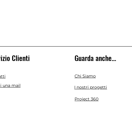
izio Clienti
Guarda anche...
Chi Siamo
tti
ci una mail
I nostri progetti
Project 360