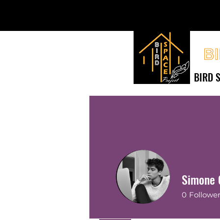
BIRD S
Tutte le Voliere
V
Simone G
0
Followe