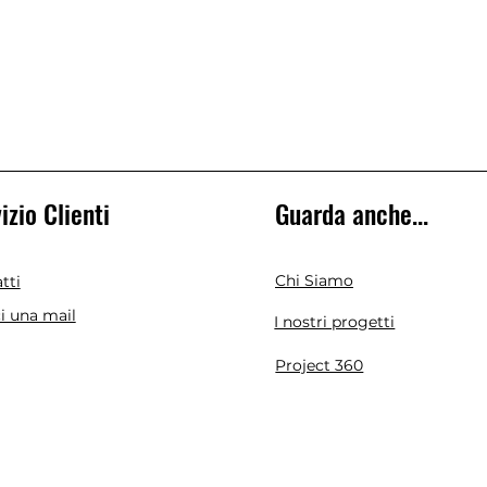
izio Clienti
Guarda anche...
Chi Siamo
tti
ci una mail
I nostri progetti
Project 360