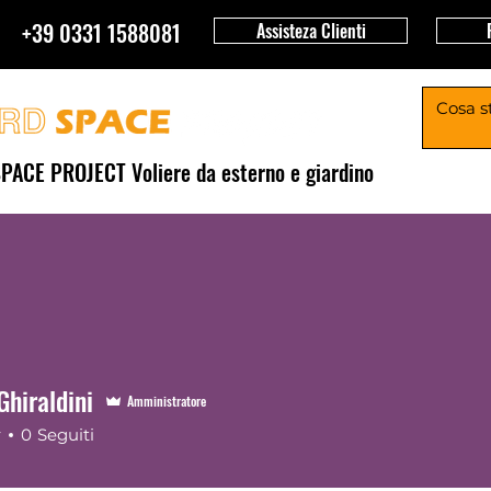
+39 0331 1588081
Assisteza Clienti
PACE PROJECT Voliere da esterno e giardino
Chi siamo
Project 360
oliera Pappagalli ARON
Strutture Animali da Cortile
hiraldini
Amministratore
r
0
Seguiti