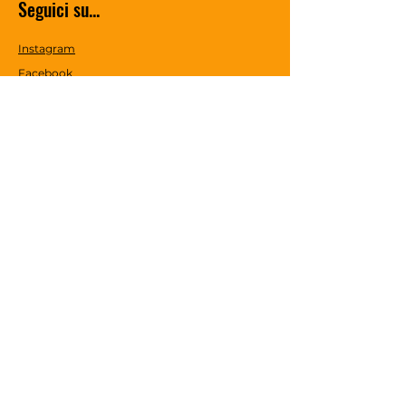
Seguici su...
Instagram
Facebook
Chi Siamo
Spedizioni & Resi
Termini & Condizioni
Metodo di Pagamento
Accettiamo questi tipi di
Pagamento