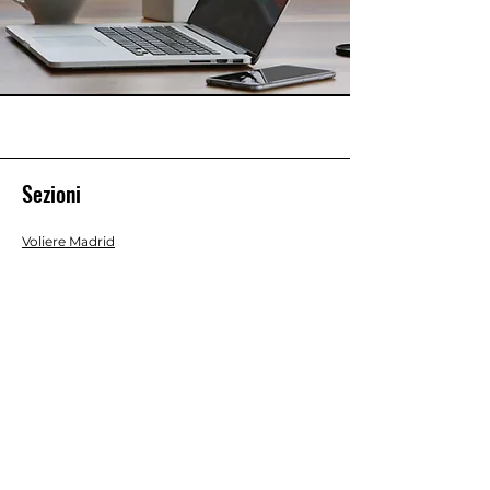
Sezioni
Voliere Madrid
Voliere Malaga
Voliere Valencia
Voliere Siviglia
Voliere Economy
Voliere Interno/Esterno
Gabbie da Interno
Acessori e Optional
Batterie allevamento