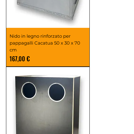
Nido in legno rinforzato per
pappagalli Cacatua 50 x 30 x 70
cm
Prezzo
167,00 €