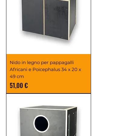
Nido in legno per pappagalli
Africani e Poicephalus 34 x 20 x
49 cm
Prezzo
51,00 €