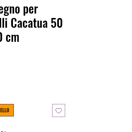
legno per
li Cacatua 50
0 cm
o
RELLO