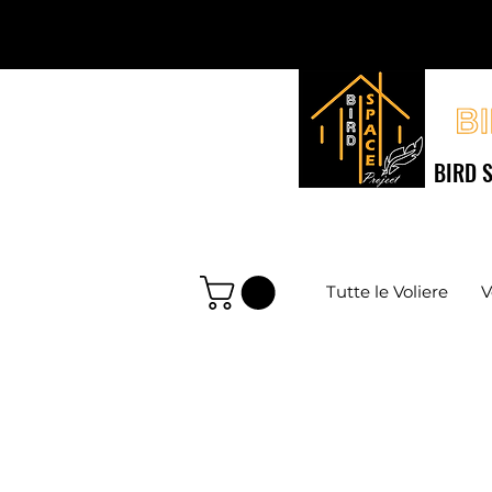
BIRD S
Tutte le Voliere
V