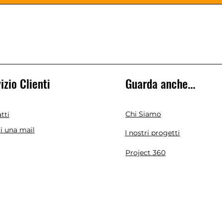
izio Clienti
Guarda anche...
Chi Siamo
tti
ci una mail
I nostri progetti
Project 360