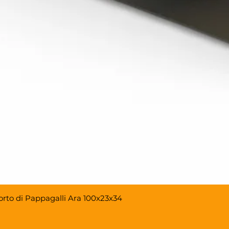
porto di Pappagalli Ara 100x23x34