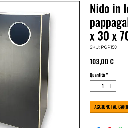
Nido in 
pappagal
x 30 x 7
SKU: PGP150
Prezz
103,00 €
Quantità
*
AGGIUNGI AL CAR