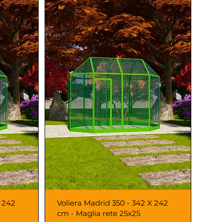
X 242
Voliera Madrid 350 - 342 X 242
cm - Maglia rete 25x25