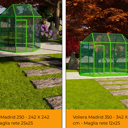
 Madrid 250 - 242 X 242
Voliera Madrid 350 - 342 
aglia rete 25x25
cm - Maglia rete 12x25