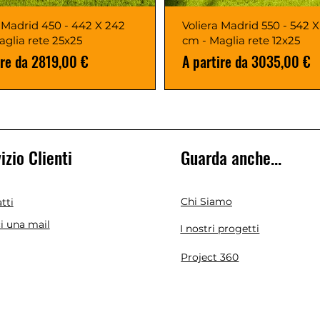
a Madrid 450 - 442 X 242
Voliera Madrid 550 - 542 
aglia rete 25x25
cm - Maglia rete 12x25
 scontato
Prezzo scontato
ire da
2819,00 €
A partire da
3035,00 €
izio Clienti
Guarda anche...
Chi Siamo
tti
ci una mail
I nostri progetti
Project 360