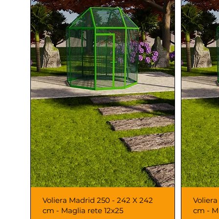
Voliera Madrid 250 - 242 X 242
Voliera
cm - Maglia rete 12x25
cm - M