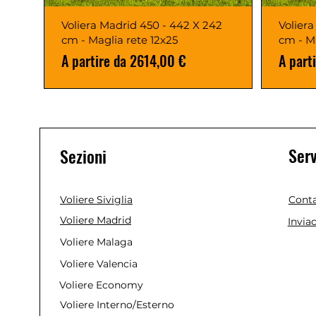
Voliera Madrid 450 - 442 X 242
Volier
cm - Maglia rete 12x25
cm - M
Prezzo scontato
Prezzo
A partire da
2614,00 €
A part
Serv
Sezioni
Voliere Siviglia
Conta
Voliere Madrid
Invia
Voliere Malaga
Voliere Valencia
Voliere Economy
Voliere Interno/Esterno