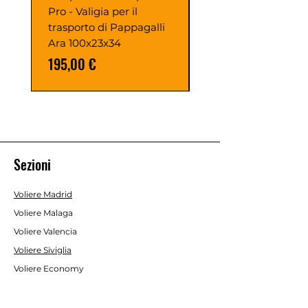
Pro - Valigia per il
PAPPAGALLI
trasporto di Pappagalli
120X100X200h
Ara 100x23x34
Prezzo
1190,00 €
Prezzo
195,00 €
Sezioni
Voliere Madrid
Voliere Malaga
Voliere Valencia
Voliere Siviglia
Voliere Economy
Voliere Interno/Esterno
Gabbie da Interno