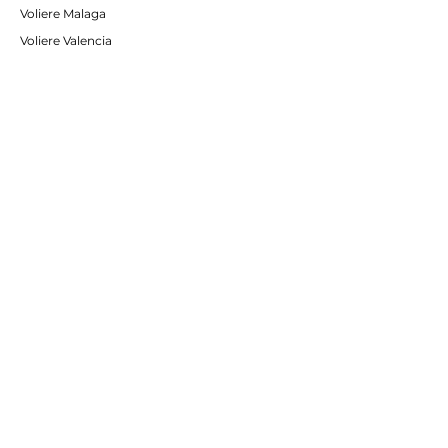
Voliere Malaga
Voliere Valencia
Voliere Siviglia
Voliere Economy
Voliere Interno/Esterno
Gabbie da Interno
Acessori e Optional
Batterie allevamento
Servizio Clienti
Contatti
Inviaci una mail
Guarda anche...
I nostri progetti