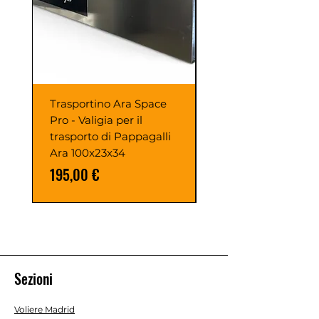
Trasportino Ara Space
GABBIA ARON
Pro - Valigia per il
PAPPAGALLI
trasporto di Pappagalli
120X100X200h
Ara 100x23x34
Prezzo
1190,00 €
Prezzo
195,00 €
Sezioni
Voliere Madrid