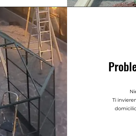
Probl
Ni
Ti inviere
domicili