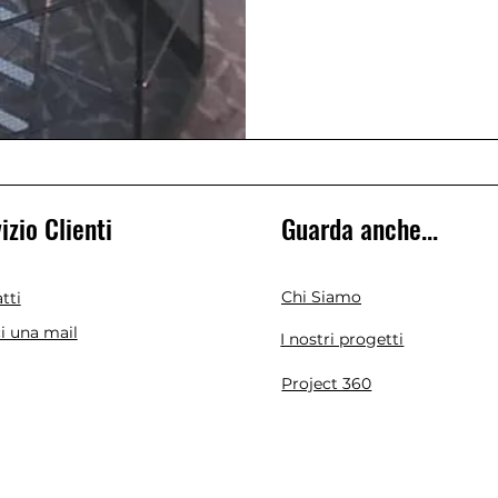
izio Clienti
Guarda anche...
Chi Siamo
tti
ci una mail
I nostri progetti
Project 360