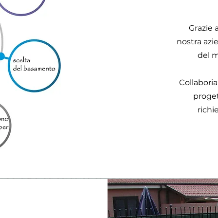
Grazie 
nostra azi
del 
Collaboria
proget
richi