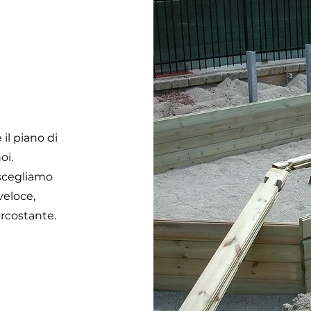
 il piano di
oi.
 scegliamo
veloce,
ircostante.