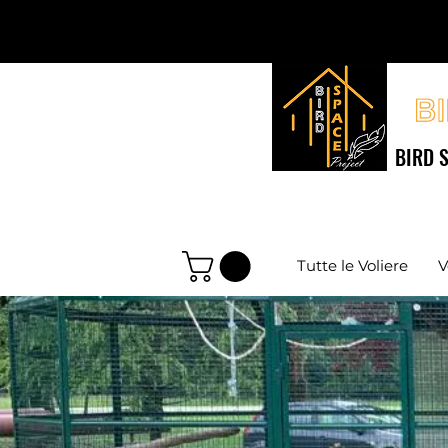
BIRD S
Tutte le Voliere
V