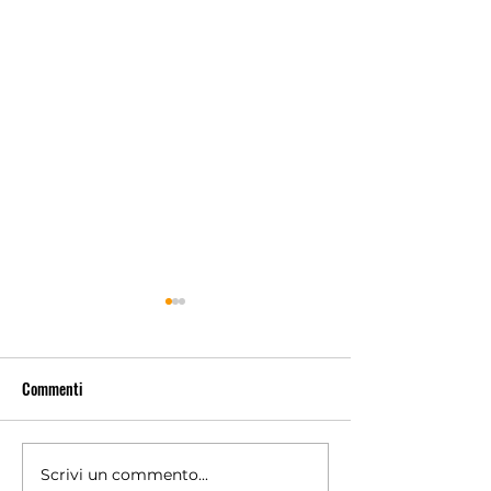
Commenti
Scrivi un commento...
Progetto Voliera Siviglia 1250
Progetto Voliera M