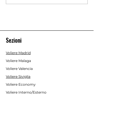
- rete 25x25
rete 25X25
Sezioni
Voliere Madrid
Voliere Malaga
Voliere Valencia
Voliere Siviglia
Voliere Economy
Voliere Interno/Esterno
Gabbie da Interno
Acessori e Optional
Batterie allevamento