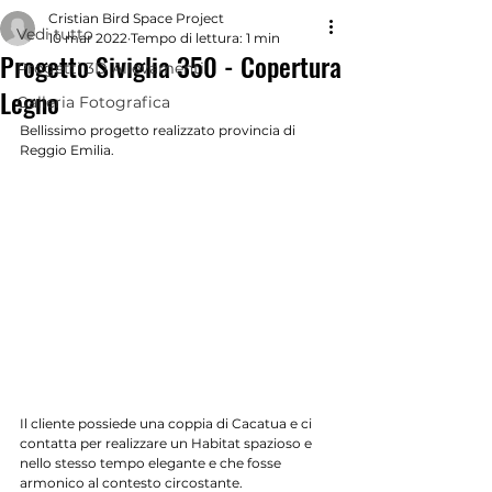
Cristian Bird Space Project
Vedi tutto
10 mar 2022
Tempo di lettura: 1 min
Progetto Siviglia 350 - Copertura
Progetti 3D Allevamenti
Legno
Galleria Fotografica
Bellissimo progetto realizzato provincia di 
Reggio Emilia. 
Il cliente possiede una coppia di Cacatua e ci 
contatta per realizzare un Habitat spazioso e 
nello stesso tempo elegante e che fosse 
armonico al contesto circostante.