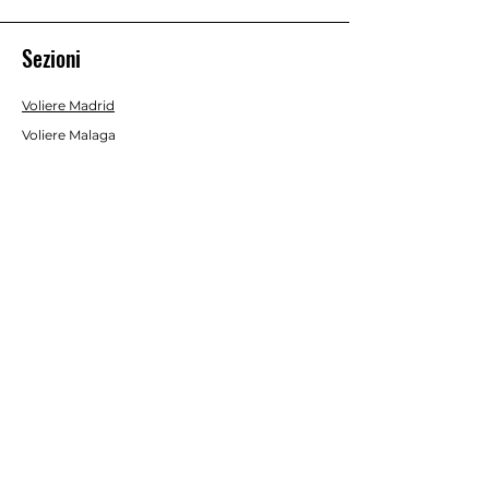
Sezioni
Voliere Madrid
Voliere Malaga
Voliere Valencia
Voliere Siviglia
Voliere Economy
Voliere Interno/Esterno
Gabbie da Interno
Acessori e Optional
Batterie allevamento
Servizio Clienti
Contatti
Inviaci una mail