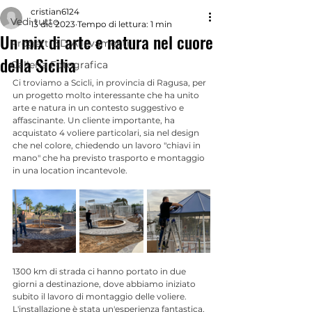
cristian6124
Vedi tutto
13 dic 2023
Tempo di lettura: 1 min
Un mix di arte e natura nel cuore
Progetti 3D Allevamenti
della Sicilia
Galleria Fotografica
Ci troviamo a Scicli, in provincia di Ragusa, per 
un progetto molto interessante che ha unito 
arte e natura in un contesto suggestivo e 
affascinante. Un cliente importante, ha 
acquistato 4 voliere particolari, sia nel design 
che nel colore, chiedendo un lavoro "chiavi in 
mano" che ha previsto trasporto e montaggio 
in una location incantevole.
1300 km di strada ci hanno portato in due 
giorni a destinazione, dove abbiamo iniziato 
subito il lavoro di montaggio delle voliere. 
L'installazione è stata un'esperienza fantastica, 