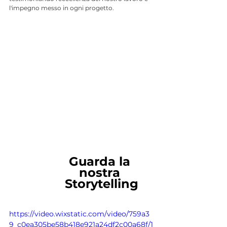
l'impegno messo in ogni progetto.
Guarda la 
nostra 
Storytelling
https://video.wixstatic.com/video/759a3
9_c0ea305be58b418e921a24df2c00a68f/1