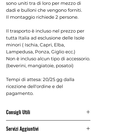
sono uniti tra di loro per mezzo di
dadi e bulloni che vengono forniti.
Il montaggio richiede 2 persone.
Il trasporto è incluso nel prezzo per
tutta Italia ad esclusione delle Isole
minori ( Ischia, Capri, Elba,
Lampedusa, Ponza, Giglio ecc.)
Non è incluso alcun tipo di accessorio.
(beverini, mangiatoie, posatoi)
Tempi di attesa: 20/25 gg dalla
ricezione dell'ordine e del
pagamento.
Consigli Utili
La voliera non necessita di essere
Servizi Aggiuntivi
fissata al terreno, ma consigliamo