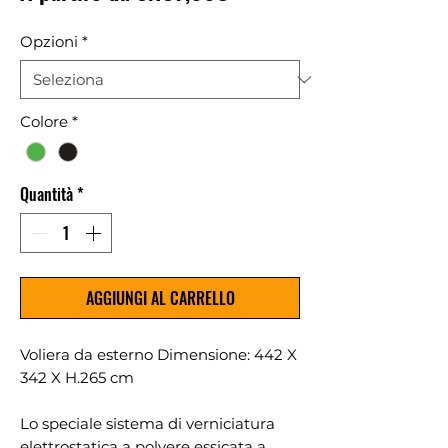
scontato
Opzioni
*
Colore
*
Quantità
*
AGGIUNGI AL CARRELLO
Voliera da esterno Dimensione: 442 X
342 X H.265 cm
Lo speciale sistema di verniciatura
elettrostatica a polvere essicata a