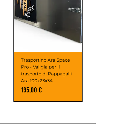
Trasportino Ara Space
GABBIA ARON
Pro - Valigia per il
PAPPAGALLI
trasporto di Pappagalli
120X100X200h
Ara 100x23x34
Prezzo
1190,00 €
Prezzo
195,00 €
Sezioni