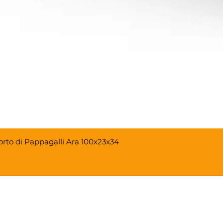
porto di Pappagalli Ara 100x23x34