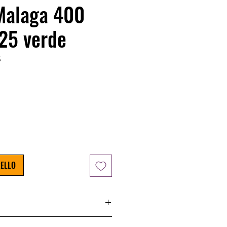
Malaga 400
25 verde
5
zzo
RELLO
ssita di essere fissata al