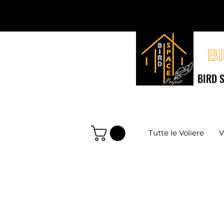
BIRD S
Tutte le Voliere
V