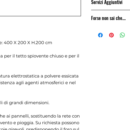
Servizi Aggiuntivi
terreno, ma consi
un piano di appog
Bird Space Projec
cemento, oppure i
Forse non sai che....
montaggio, della 
In alternativa, per
per mezzo di prog
vista con piante e
Lavoriamo da 25 a
tecnico, con relat
cordoli in cemento
siamo in contatto 
necessari al comu
della rete interr
Possiamo fornire 
e: 400 X 200 X H.200 cm
richiesto dal pian
cm. Questa racc
di pregio.
per evitare che a
a per il tetto spiovente chiuso e per il
entrare scavando 
E' altresi importa
installata in piano
atura elettrostatica a polvere essicata
istenza agli agenti atmosferici e nel
i di grandi dimensioni.
he ai pannelli, sostituendo la rete con
a vento e pioggia. Su richiesta possono
ie girevoli, predisponendo il foro sul