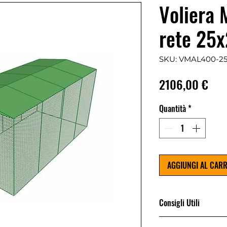
Voliera 
rete 25x
SKU: VMAL400-2
Pre
2106,00 €
Quantità
*
AGGIUNGI AL CAR
Consigli Utili
La voliera non nece