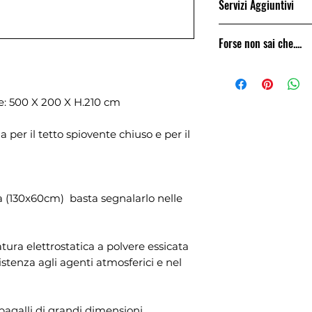
Servizi Aggiuntivi
terreno, ma consi
un piano di appog
Bird Space Projec
cemento, oppure i
Forse non sai che....
montaggio, della 
In alternativa, per
per mezzo di prog
vista con piante e
Lavoriamo da 25 a
tecnico, con relat
cordoli in cemento
siamo in contatto 
necessari al comu
della rete interr
Possiamo fornire 
e: 500 X 200 X H.210 cm
richiesto dal pian
cm. Questa racc
di pregio.
per evitare che a
a per il tetto spiovente chiuso e per il
entrare scavando 
E' altresi importa
installata in piano
sa (130x60cm) basta segnalarlo nelle
atura elettrostatica a polvere essicata
istenza agli agenti atmosferici e nel
agalli di grandi dimensioni.