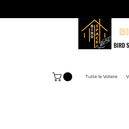
BIRD S
Tutte le Voliere
V