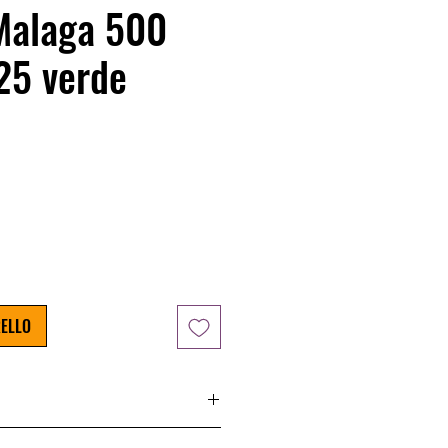
Malaga 500
25 verde
zzo
RELLO
ssita di essere fissata al