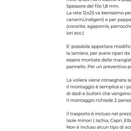
Spessore del filo 1,8 mm.
La rete 12x25 va benissimo per p
canarini,indigeni) e per pappag
(cocorite, agapornis, parrocchet
lori ecc.)
E' possibile apportare modific
la lamiera, per avere ripari d
essere montate delle mangiato
pannello. Per un preventivo p
La voliera viene consegnata s
Il montaggio è semplice e i pa
di dadi e bulloni che vengono f
Il montaggio richiede 2 pers
Il trasporto è incluso nel prez
Isole minori ( Ischia, Capri, E
Non è incluso alcun tipo di ac