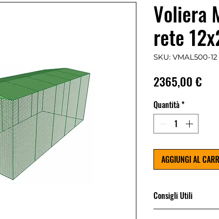
Voliera 
rete 12x
SKU: VMAL500-12
Pre
2365,00 €
Quantità
*
AGGIUNGI AL CAR
Consigli Utili
La voliera non nece