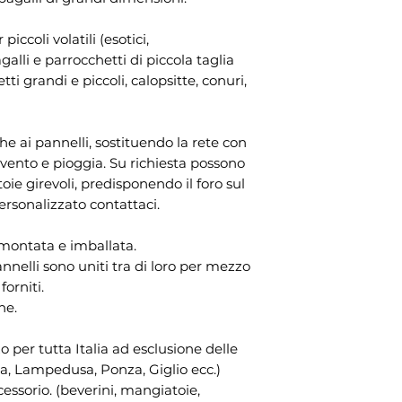
iccoli volatili (esotici,
alli e parrocchetti di piccola taglia
ti grandi e piccoli, calopsitte, conuri,
he ai pannelli, sostituendo la rete con
a vento e pioggia. Su richiesta possono
ie girevoli, predisponendo il foro sul
ersonalizzato contattaci.
montata e imballata.
nnelli sono uniti tra di loro per mezzo
orniti.
one.
zo per tutta Italia ad esclusione delle
lba, Lampedusa, Ponza, Giglio ecc.)
cessorio. (beverini, mangiatoie,