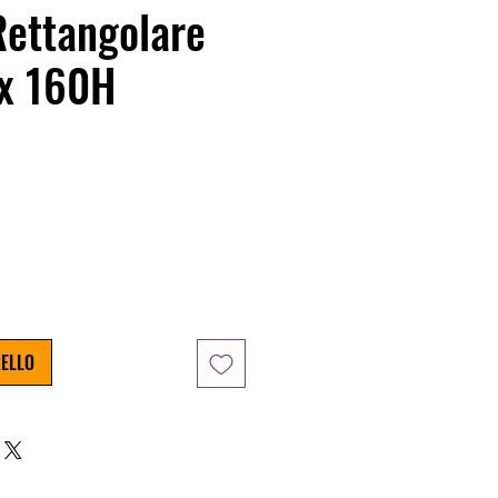
Rettangolare
 x 160H
o
RELLO