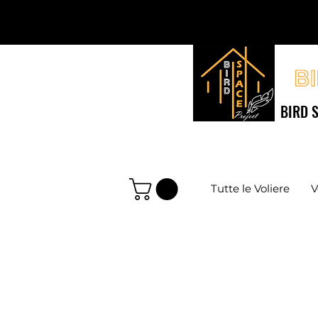
BIRD S
Tutte le Voliere
V