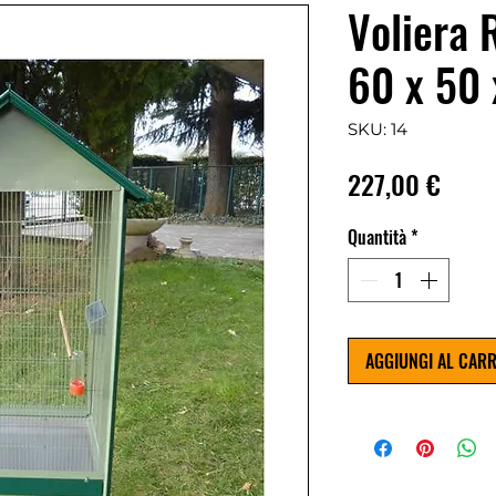
Voliera 
60 x 50
SKU: 14
Prezz
227,00 €
Quantità
*
AGGIUNGI AL CAR