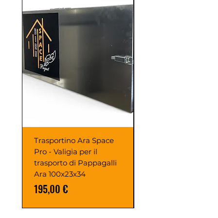
Trasportino Ara Space
GABBIA ARON
Pro - Valigia per il
PAPPAGALLI
trasporto di Pappagalli
120X100X200h
Ara 100x23x34
Prezzo
1190,00 €
Prezzo
195,00 €