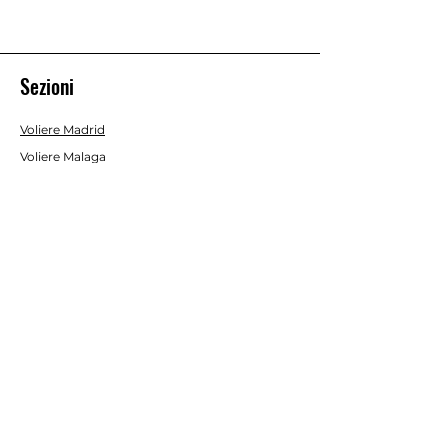
Sezioni
Voliere Madrid
Voliere Malaga
Voliere Valencia
Voliere Siviglia
Voliere Economy
Voliere Interno/Esterno
Gabbie da Interno
Acessori e Optional
Batterie allevamento
Servizio Clienti
Contatti