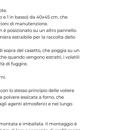
ote.
alto e 1 in basso) da 40x45 cm. che
ioni di manutenzione.
 è posizionato su un altro pannello.
iera estraibile per la raccolta dello
di sopra del casetto, che poggia su un
he quando vengono estratti, i volatili
tà di fuggire.
ni.
on lo stesso principio delle voliere
a polvere essicata a forno, che
agli agenti atmosferici e nel lungo
montata e imballata. Il montaggio è