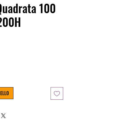
Quadrata 100
 200H
zo
RELLO