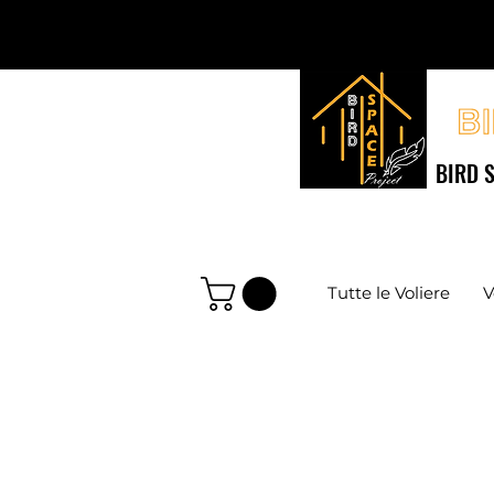
BIRD S
Tutte le Voliere
V