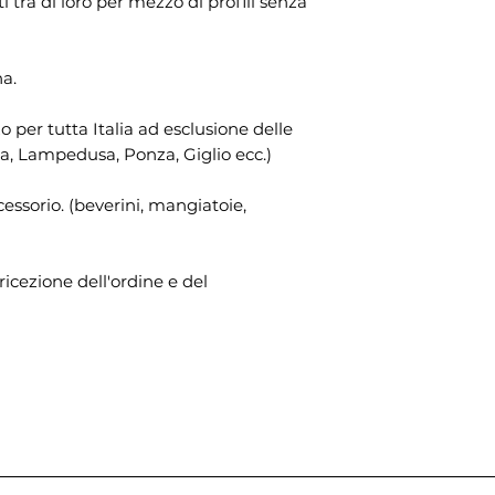
i tra di loro per mezzo di profili senza
na.
zo per tutta Italia ad esclusione delle
lba, Lampedusa, Ponza, Giglio ecc.)
cessorio. (beverini, mangiatoie,
ricezione dell'ordine e del