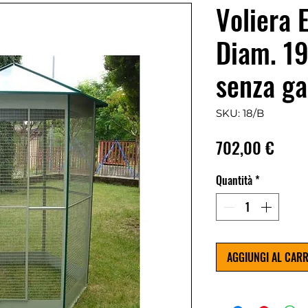
Voliera 
Diam. 1
senza g
SKU: 18/B
Prez
702,00 €
Quantità
*
AGGIUNGI AL CAR