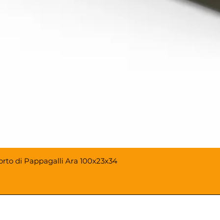
porto di Pappagalli Ara 100x23x34