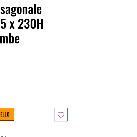
Esagonale
95 x 230H
ambe
zo
RELLO