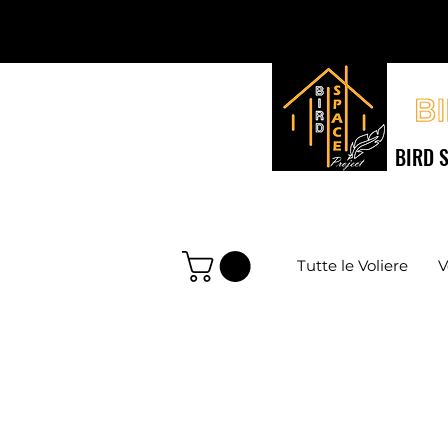
BIRD S
Tutte le Voliere
V